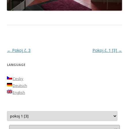
Post
←
Pokoj č. 3
Pokoj č. 1 [3]
→
navigation
LANGUAGE
Cesky
Deutsch
English