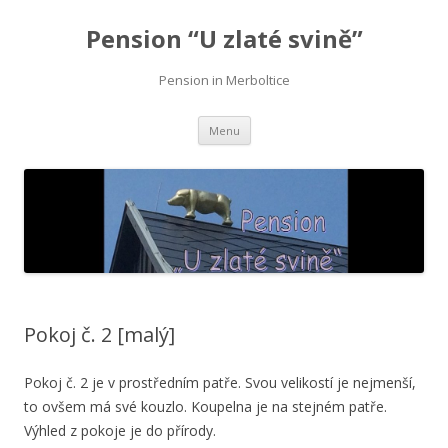
Pension “U zlaté svině”
Pension in Merboltice
Skip
Menu
to
content
Pokoj č. 2 [malý]
Pokoj č. 2 je v prostředním patře. Svou velikostí je nejmenší,
to ovšem má své kouzlo. Koupelna je na stejném patře.
Výhled z pokoje je do přírody.