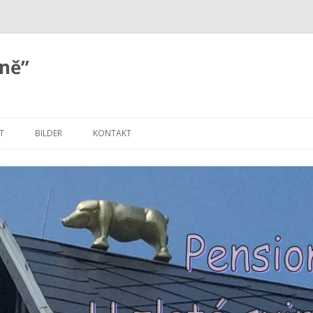
ině”
Springe
zum
T
BILDER
KONTAKT
Inhalt
KONTAKT MIT LANDKARTE
EM