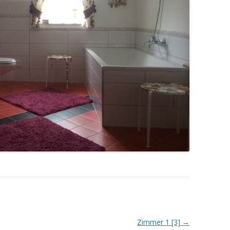
Zimmer 1 [3]
→