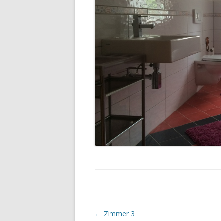
Beitrags-
←
Zimmer 3