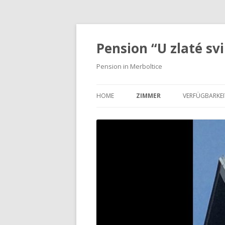
Pension “U zlaté sv
Pension in Merboltice
HOME
ZIMMER
VERFÜGBARKEI
ZIMMER 1 [3]
ZIMMER 2 [KLEIN]
ZIMMER 3
ZIMMER 4 [MIT EIGENEM KLEIN
BAD]
MEHRBETTZIMMER