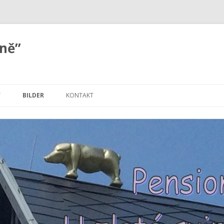
ině”
Springe
zum
T
BILDER
KONTAKT
Inhalt
KONTAKT MIT LANDKARTE
EM