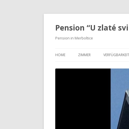
Pension “U zlaté sv
Pension in Merboltice
HOME
ZIMMER
VERFÜGBARKEI
ZIMMER 1 [3]
ZIMMER 2 [KLEIN]
ZIMMER 3
ZIMMER 4 [MIT EIGENEM KLEIN
BAD]
MEHRBETTZIMMER